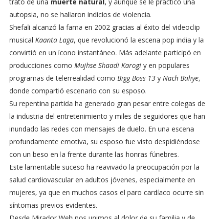
trató de una
muerte natural
, y aunque se le practicó una
autopsia, no se hallaron indicios de violencia.
Shefali alcanzó la fama en 2002 gracias al éxito del videoclip
musical
Kaanta Laga
, que revolucionó la escena pop india y la
convirtió en un ícono instantáneo. Más adelante participó en
producciones como
Mujhse Shaadi Karogi
y en populares
programas de telerrealidad como
Bigg Boss 13
y
Nach Baliye
,
donde compartió escenario con su esposo.
Su repentina partida ha generado gran pesar entre colegas de
la industria del entretenimiento y miles de seguidores que han
inundado las redes con mensajes de duelo. En una escena
profundamente emotiva, su esposo fue visto despidiéndose
con un beso en la frente durante las honras fúnebres.
Este lamentable suceso ha reavivado la preocupación por la
salud cardiovascular en adultos jóvenes, especialmente en
mujeres, ya que en muchos casos el paro cardíaco ocurre sin
síntomas previos evidentes.
Desde Mirador Web nos unimos al dolor de su familia y de