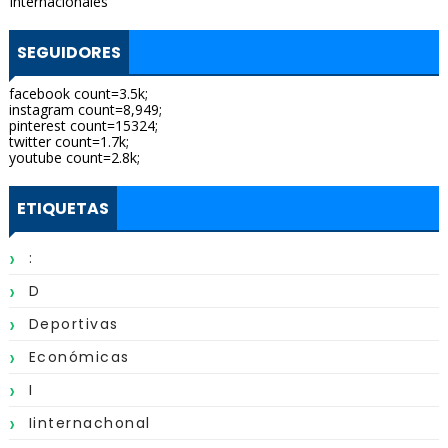
Internacionales
SEGUIDORES
facebook count=3.5k;
instagram count=8,949;
pinterest count=15324;
twitter count=1.7k;
youtube count=2.8k;
ETIQUETAS
:
D
Deportivas
Económicas
I
Iinternachonal