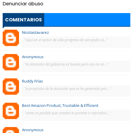
Denunciar abuso
COMENTARIOS
Nicolastavarez
"aquí en el sector de villa progreso de san pedro d..."
Anonymous
"la intención del gobierno es buena.pero eso no es ..."
Ruddy Frías
"a propósito de la discusión que se ha generado por..."
Best Amazon Product, Trustable & Efficient
"como es posible que ustedes se presten a reproduci..."
Anonymous