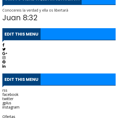
Conocereis la verdad y ella os libertarà
Juan 8:32
EDIT THIS MENU
EDIT THIS MENU
rss
facebook
twitter
gplus
instagram
Ofertas