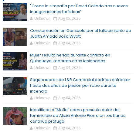
"Crece la simpatía por David Collado tras nuevas
inauguraciones turísticas"
Unknown
Aug 05, 2026
Consternación en Consuelo por el fallecimiento de
Judith Amada Sosa Wyatt
Unknown
Aug 04, 2026
Mujer resulta herida durante conflicto en
Quisqueya; reportan otros lesionados
Unknown
Aug 04, 2026
Saqueadores de L&R Comercial podrían enfrentar
hasta dos años de prisión por robo durante
incendio
Unknown
Aug 04, 2026
Identifican a "Mofle" como presunto autor del
feminicidio de Alicia Antonio Pierre en Los Llanos;
continúa prófugo
Unknown
Aug 04, 2026