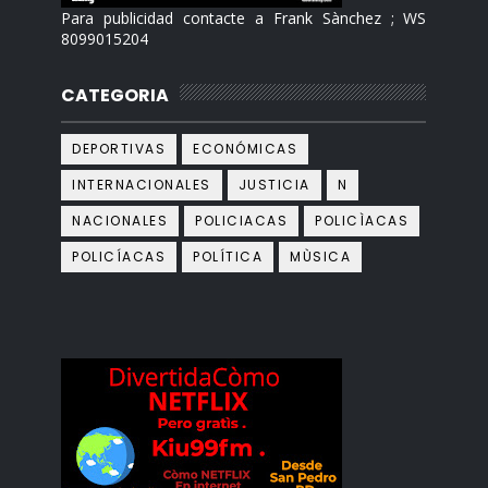
Para publicidad contacte a Frank Sànchez ; WS
8099015204
CATEGORIA
DEPORTIVAS
ECONÓMICAS
INTERNACIONALES
JUSTICIA
N
NACIONALES
POLICIACAS
POLICÌACAS
POLICÍACAS
POLÍTICA
MÙSICA