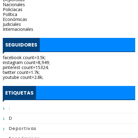
Nacionales
Policíacas
Política
Económicas
Judiciales
Internacionales
SEGUIDORES
facebook count=3.5k;
instagram count=8,949;
pinterest count=15324;
twitter count=1.7k;
youtube count=2.8k;
ETIQUETAS
:
D
Deportivas