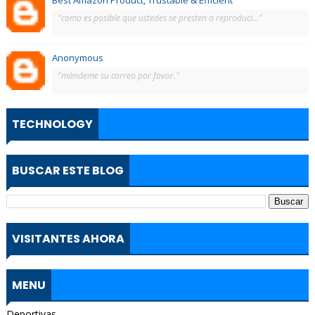
Best Amazon Product, Trustable & Efficient
"como es posible que ustedes se presten a reproduci..."
Anonymous
"màndeme su correo por favor."
TECHNOLOGY
BUSCAR ESTE BLOG
VISITANTES AHORA
MENU
Deportivas