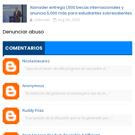
Abinader entrega 1,500 becas internacionales y
anuncia 5,000 más para estudiantes sobresalientes
Unknown
Aug 06, 2026
Denunciar abuso
COMENTARIOS
Nicolastavarez
"aquí en el sector de villa progreso de san pedro d..."
Anonymous
"la intención del gobierno es buena.pero eso no es ..."
Ruddy Frías
"a propósito de la discusión que se ha generado por..."