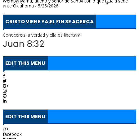
Wembanyama, dueño y señor de San Antonio que iguala serie
ante Oklahoma
- 5/25/2026
CRISTO VIENE YA;EL FIN SE ACERCA
Conocereis la verdad y ella os libertarà
Juan 8:32
EDIT THIS MENU
EDIT THIS MENU
rss
facebook