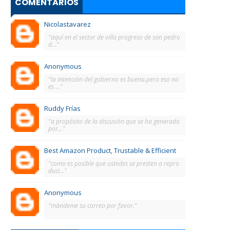
COMENTARIOS
Nicolastavarez
"aquí en el sector de villa progreso de san pedro
d..."
Anonymous
"la intención del gobierno es buena.pero eso no
es ..."
Ruddy Frías
"a propósito de la discusión que se ha generado
por..."
Best Amazon Product, Trustable & Efficient
"como es posible que ustedes se presten a repro
duci..."
Anonymous
"màndeme su correo por favor."