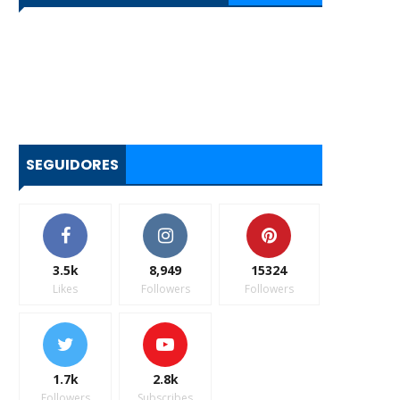
SEGUIDORES
3.5k
8,949
15324
Likes
Followers
Followers
1.7k
2.8k
Followers
Subscribes