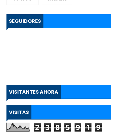
SEGUIDORES
VISITANTES AHORA
VISITAS
2
3
8
5
9
1
9