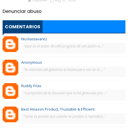
Unknown
Aug 07, 2026
Denunciar abuso
COMENTARIOS
Nicolastavarez
"aquí en el sector de villa progreso de san pedro d..."
Anonymous
"la intención del gobierno es buena.pero eso no es ..."
Ruddy Frías
"a propósito de la discusión que se ha generado por..."
Best Amazon Product, Trustable & Efficient
"como es posible que ustedes se presten a reproduci..."