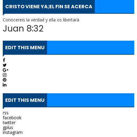
CRISTO VIENE YA;EL FIN SE ACERCA
Conocereis la verdad y ella os libertarà
Juan 8:32
EDIT THIS MENU
EDIT THIS MENU
rss
facebook
twitter
gplus
instagram