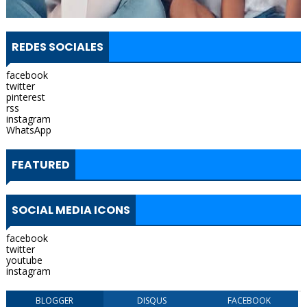
REDES SOCIALES
facebook
twitter
pinterest
rss
instagram
WhatsApp
FEATURED
SOCIAL MEDIA ICONS
facebook
twitter
youtube
instagram
BLOGGER
DISQUS
FACEBOOK