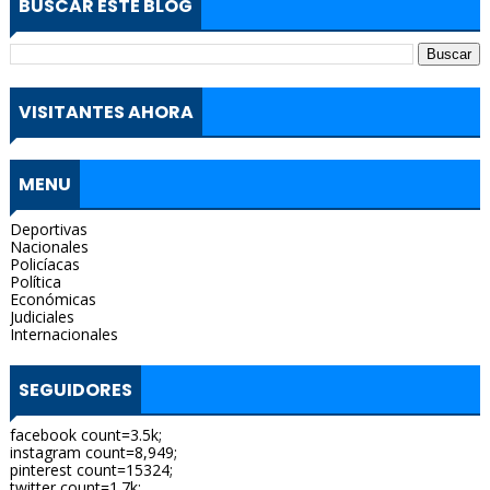
BUSCAR ESTE BLOG
VISITANTES AHORA
MENU
Deportivas
Nacionales
Policíacas
Política
Económicas
Judiciales
Internacionales
SEGUIDORES
facebook count=3.5k;
instagram count=8,949;
pinterest count=15324;
twitter count=1.7k;