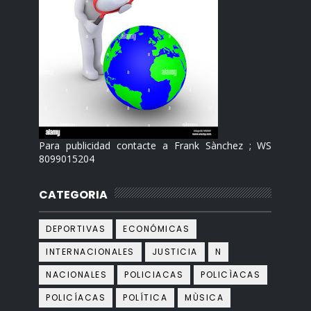
Para publicidad contacte a Frank Sànchez ; WS
8099015204
CATEGORIA
DEPORTIVAS
ECONÓMICAS
INTERNACIONALES
JUSTICIA
N
NACIONALES
POLICIACAS
POLICÌACAS
POLICÍACAS
POLÍTICA
MÙSICA