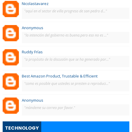
Nicolastavarez
"aquí en el sector de villa progreso de san pedro d..."
Anonymous
"la intención del gobierno es buena.pero eso no es ..."
Ruddy Frías
"a propósito de la discusión que se ha generado por..."
Best Amazon Product, Trustable & Efficient
"como es posible que ustedes se presten a reproduci..."
Anonymous
"màndeme su correo por favor."
TECHNOLOGY