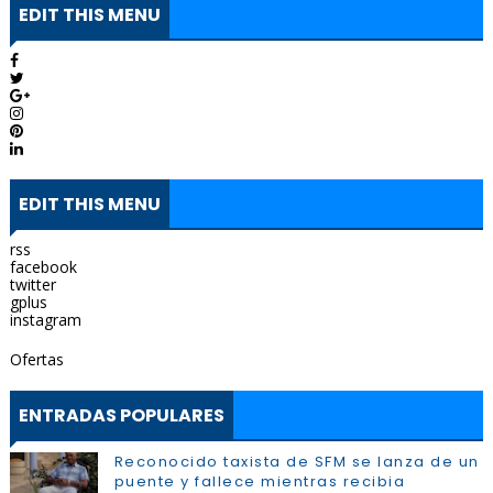
EDIT THIS MENU
EDIT THIS MENU
rss
facebook
twitter
gplus
instagram
Ofertas
ENTRADAS POPULARES
Reconocido taxista de SFM se lanza de un
puente y fallece mientras recibia