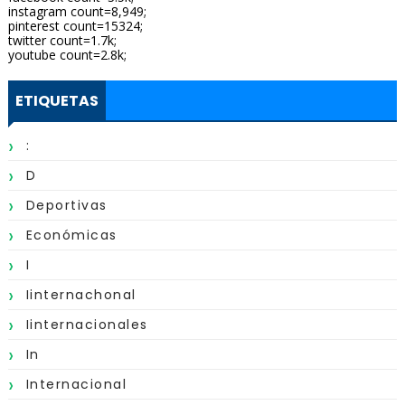
instagram count=8,949;
pinterest count=15324;
twitter count=1.7k;
youtube count=2.8k;
ETIQUETAS
:
D
Deportivas
Económicas
I
Iinternachonal
Iinternacionales
In
Internacional