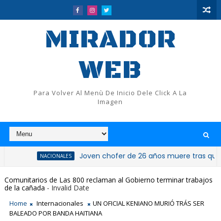
MIRADOR
WEB
Para Volver Al Menù De Inicio Dele Click A La
Imagen
Joven chofer de 26 años muere tras quedar atra
NACIONALES
Fallece la ex gobernadora de San Cristóbal, docto
NACIONALES
Comunitarios de Las 800 reclaman al Gobierno terminar trabajos
de la cañada
- Invalid Date
Home
Internacionales
UN OFICIAL KENIANO MURIÓ TRÁS SER
BALEADO POR BANDA HAITIANA