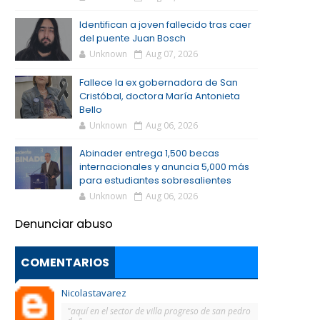
Identifican a joven fallecido tras caer
del puente Juan Bosch
Unknown
Aug 07, 2026
Fallece la ex gobernadora de San
Cristóbal, doctora María Antonieta
Bello
Unknown
Aug 06, 2026
Abinader entrega 1,500 becas
internacionales y anuncia 5,000 más
para estudiantes sobresalientes
Unknown
Aug 06, 2026
Denunciar abuso
COMENTARIOS
Nicolastavarez
"aquí en el sector de villa progreso de san pedro