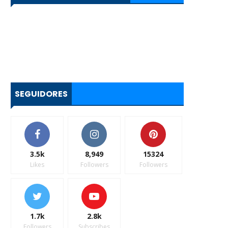
SEGUIDORES
3.5k
8,949
15324
Likes
Followers
Followers
1.7k
2.8k
Followers
Subscribes