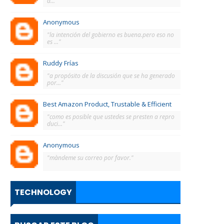
d..."
Anonymous
"la intención del gobierno es buena.pero eso no
es ..."
Ruddy Frías
"a propósito de la discusión que se ha generado
por..."
Best Amazon Product, Trustable & Efficient
"como es posible que ustedes se presten a repro
duci..."
Anonymous
"màndeme su correo por favor."
TECHNOLOGY