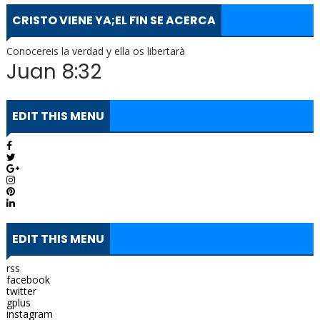
CRISTO VIENE YA;EL FIN SE ACERCA
Conocereis la verdad y ella os libertarà
Juan 8:32
EDIT THIS MENU
EDIT THIS MENU
rss
facebook
twitter
gplus
instagram