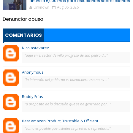
anuncia 5,000 más para estudiantes sobresalientes
Unknown
Aug 06, 2026
Denunciar abuso
COMENTARIOS
Nicolastavarez
"aquí en el sector de villa progreso de san pedro d..."
Anonymous
"la intención del gobierno es buena.pero eso no es ..."
Ruddy Frías
"a propósito de la discusión que se ha generado por..."
Best Amazon Product, Trustable & Efficient
"como es posible que ustedes se presten a reproduci..."