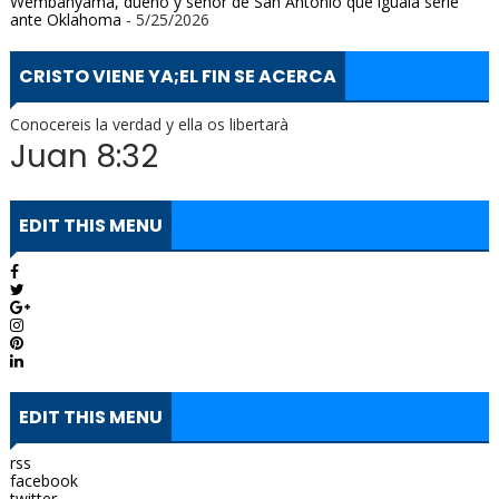
Wembanyama, dueño y señor de San Antonio que iguala serie
ante Oklahoma
- 5/25/2026
CRISTO VIENE YA;EL FIN SE ACERCA
Conocereis la verdad y ella os libertarà
Juan 8:32
EDIT THIS MENU
EDIT THIS MENU
rss
facebook
twitter