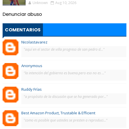
Unknown
Aug 10, 2026
Denunciar abuso
COMENTARIOS
Nicolastavarez
"aquí en el sector de villa progreso de san pedro d..."
Anonymous
"la intención del gobierno es buena.pero eso no es ..."
Ruddy Frías
"a propósito de la discusión que se ha generado por..."
Best Amazon Product, Trustable & Efficient
"como es posible que ustedes se presten a reproduci..."