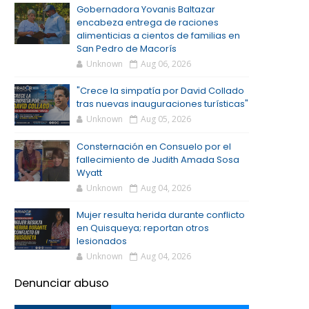
Gobernadora Yovanis Baltazar
encabeza entrega de raciones
alimenticias a cientos de familias en
San Pedro de Macorís
Unknown
Aug 06, 2026
"Crece la simpatía por David Collado
tras nuevas inauguraciones turísticas"
Unknown
Aug 05, 2026
Consternación en Consuelo por el
fallecimiento de Judith Amada Sosa
Wyatt
Unknown
Aug 04, 2026
Mujer resulta herida durante conflicto
en Quisqueya; reportan otros
lesionados
Unknown
Aug 04, 2026
Denunciar abuso