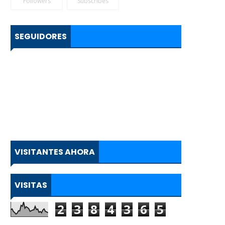
Followers
Subscribes
SEGUIDORES
VISITANTES AHORA
VISITAS
2
3
8
4
3
6
5