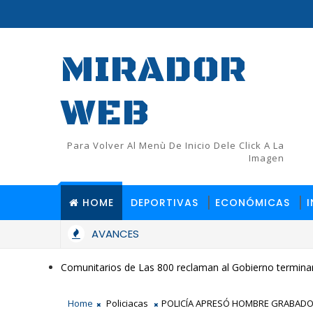
MIRADOR
WEB
Para Volver Al Menù De Inicio Dele Click A La
Imagen
HOME
DEPORTIVAS
ECONÓMICAS
AVANCES
Mujer resulta herida durante conflicto en Quisqueya; repor
CAS
Comunitarios de Las 800 reclaman al Gobierno terminar
Home
Policiacas
POLICÍA APRESÓ HOMBRE GRABAD