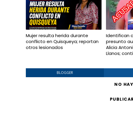
Mujer resulta herida durante
Identifican 
conflicto en Quisqueya; reportan
presunto au
otros lesionados
Alicia Anton
Llanos; con
BLOGGER
NO HA
PUBLICA