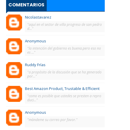
COMENTARIOS
Nicolastavarez
"aquí en el sector de villa progreso de san pedro
d..."
Anonymous
"la intención del gobierno es buena.pero eso no
es ..."
Ruddy Frías
"a propósito de la discusión que se ha generado
por..."
Best Amazon Product, Trustable & Efficient
"como es posible que ustedes se presten a repro
duci..."
Anonymous
"màndeme su correo por favor."