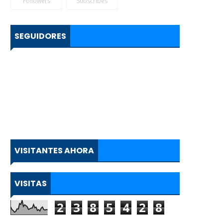
Followers
Subscribes
SEGUIDORES
VISITANTES AHORA
VISITAS
2
3
8
5
4
2
8