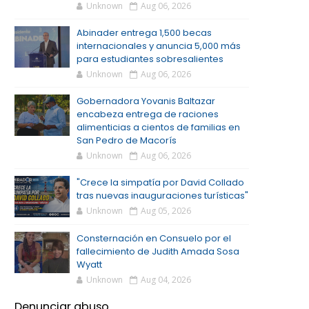
Unknown
Aug 06, 2026
Abinader entrega 1,500 becas
internacionales y anuncia 5,000 más
para estudiantes sobresalientes
Unknown
Aug 06, 2026
Gobernadora Yovanis Baltazar
encabeza entrega de raciones
alimenticias a cientos de familias en
San Pedro de Macorís
Unknown
Aug 06, 2026
"Crece la simpatía por David Collado
tras nuevas inauguraciones turísticas"
Unknown
Aug 05, 2026
Consternación en Consuelo por el
fallecimiento de Judith Amada Sosa
Wyatt
Unknown
Aug 04, 2026
Denunciar abuso