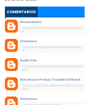
COMENTARIOS
Nicolastavarez
"aquí en el sector de villa progreso de san pedro
d..."
Anonymous
"la intención del gobierno es buena.pero eso no
es ..."
Ruddy Frías
"a propósito de la discusión que se ha generado
por..."
Best Amazon Product, Trustable & Efficient
"como es posible que ustedes se presten a repro
duci..."
Anonymous
"màndeme su correo por favor."