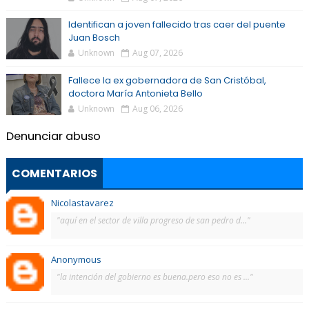
Identifican a joven fallecido tras caer del puente
Juan Bosch
Unknown
Aug 07, 2026
Fallece la ex gobernadora de San Cristóbal,
doctora María Antonieta Bello
Unknown
Aug 06, 2026
Denunciar abuso
COMENTARIOS
Nicolastavarez
"aquí en el sector de villa progreso de san pedro d..."
Anonymous
"la intención del gobierno es buena.pero eso no es ..."