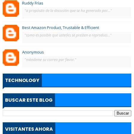
Ruddy Frías
"a propósito de la discusión que se ha generado por..."
Best Amazon Product, Trustable & Efficient
"como es posible que ustedes se presten a reproduci..."
Anonymous
"màndeme su correo por favor."
TECHNOLOGY
BUSCAR ESTE BLOG
VISITANTES AHORA