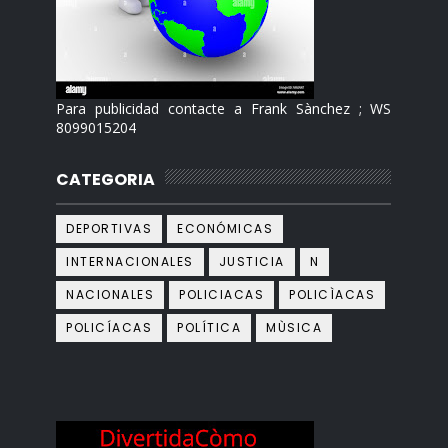
Para publicidad contacte a Frank Sànchez ; WS
8099015204
CATEGORIA
DEPORTIVAS
ECONÓMICAS
INTERNACIONALES
JUSTICIA
N
NACIONALES
POLICIACAS
POLICÌACAS
POLICÍACAS
POLÍTICA
MÙSICA