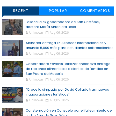
RECENT
POPULAR
COMENTARIOS
Fallece la ex gobernadora de San Cristóbal,
doctora María Antonieta Bello
Unknown
Aug 06, 2026
Abinader entrega 1,500 becas internacionales y
anuncia 5,000 más para estudiantes sobresalientes
Unknown
Aug 06, 2026
Gobernadora Yovanis Baltazar encabeza entrega
de raciones alimenticias a cientos de familias en
San Pedro de Macorís
Unknown
Aug 06, 2026
"Crece la simpatía por David Collado tras nuevas
inauguraciones turísticas"
Unknown
Aug 05, 2026
Consternación en Consuelo por el fallecimiento de
Judith Amada Sosa Wyatt