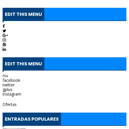
EDIT THIS MENU
EDIT THIS MENU
rss
facebook
twitter
gplus
instagram
Ofertas
ENTRADAS POPULARES