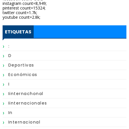
instagram count=8,949;
pinterest count=15324;
twitter count=1.7k;
youtube count=2.8k;
ETIQUETAS
:
D
Deportivas
Económicas
I
Iinternachonal
Iinternacionales
In
Internacional