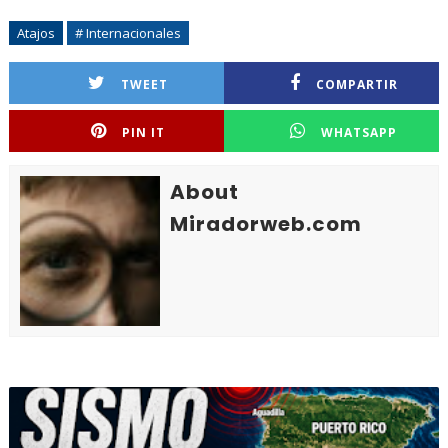
Atajos
# Internacionales
TWEET
COMPARTIR
PIN IT
WHATSAPP
About
Miradorweb.com