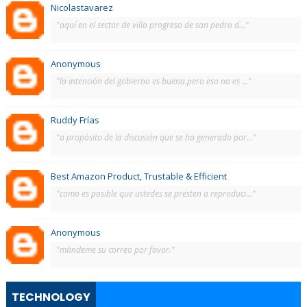
Nicolastavarez
"aquí en el sector de villa progreso de san pedro d..."
Anonymous
"la intención del gobierno es buena.pero eso no es ..."
Ruddy Frías
"a propósito de la discusión que se ha generado por..."
Best Amazon Product, Trustable & Efficient
"como es posible que ustedes se presten a reproduci..."
Anonymous
"màndeme su correo por favor."
TECHNOLOGY