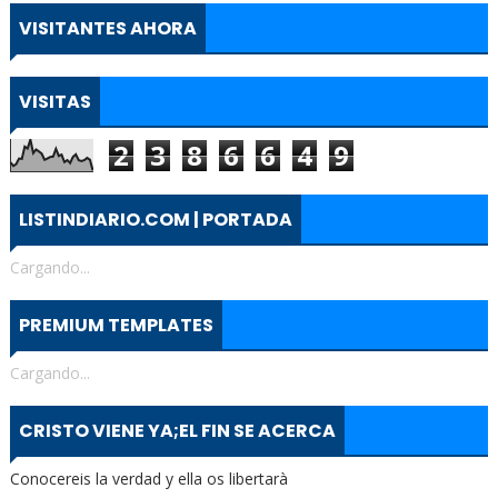
VISITANTES AHORA
VISITAS
2
3
8
6
6
4
9
LISTINDIARIO.COM | PORTADA
Cargando...
PREMIUM TEMPLATES
Cargando...
CRISTO VIENE YA;EL FIN SE ACERCA
Conocereis la verdad y ella os libertarà