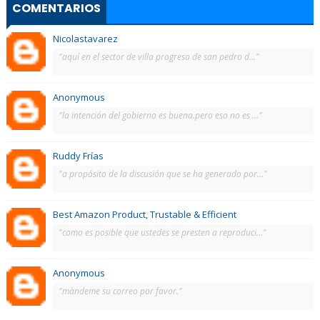
COMENTARIOS
Nicolastavarez
"aquí en el sector de villa progreso de san pedro d..."
Anonymous
"la intención del gobierno es buena.pero eso no es ..."
Ruddy Frías
"a propósito de la discusión que se ha generado por..."
Best Amazon Product, Trustable & Efficient
"como es posible que ustedes se presten a reproduci..."
Anonymous
"màndeme su correo por favor."