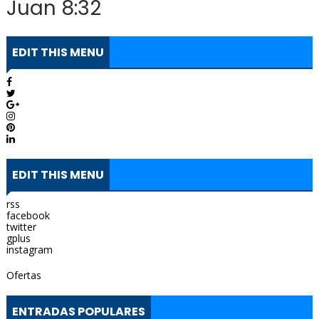
Juan 8:32
EDIT THIS MENU
EDIT THIS MENU
rss
facebook
twitter
gplus
instagram
Ofertas
ENTRADAS POPULARES