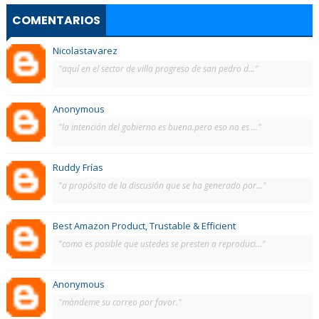
COMENTARIOS
Nicolastavarez
"aquí en el sector de villa progreso de san pedro d..."
Anonymous
"la intención del gobierno es buena.pero eso no es ..."
Ruddy Frías
"a propósito de la discusión que se ha generado por..."
Best Amazon Product, Trustable & Efficient
"como es posible que ustedes se presten a reproduci..."
Anonymous
"màndeme su correo por favor."