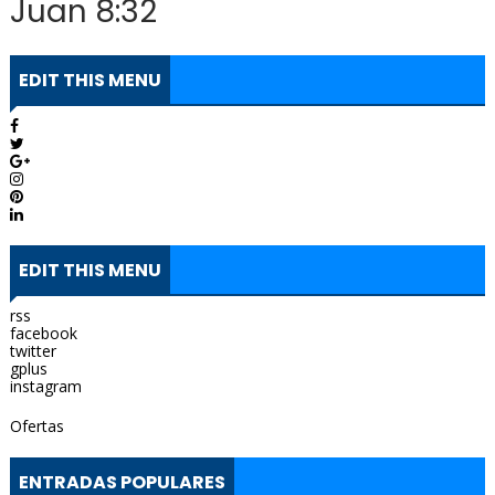
Juan 8:32
EDIT THIS MENU
EDIT THIS MENU
rss
facebook
twitter
gplus
instagram
Ofertas
ENTRADAS POPULARES