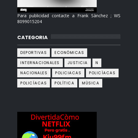
Para publicidad contacte a Frank Sànchez ; WS
8099015204
CATEGORIA
DEPORTIVAS
ECONÓMICAS
INTERNACIONALES
JUSTICIA
N
NACIONALES
POLICIACAS
POLICÌACAS
POLICÍACAS
POLÍTICA
MÙSICA