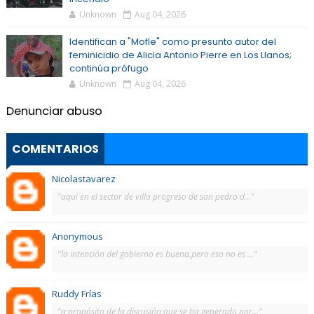
Unknown
Aug 04, 2026
Identifican a "Mofle" como presunto autor del
feminicidio de Alicia Antonio Pierre en Los Llanos;
continúa prófugo
Unknown
Aug 04, 2026
Denunciar abuso
COMENTARIOS
Nicolastavarez
"aquí en el sector de villa progreso de san pedro d..."
Anonymous
"la intención del gobierno es buena.pero eso no es ..."
Ruddy Frías
"a propósito de la discusión que se ha generado por..."