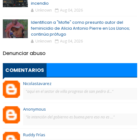
incendio
Unknown
Aug 04, 2026
Identifican a "Mofle" como presunto autor del
feminicidio de Alicia Antonio Pierre en Los Llanos;
continúa prófugo
Unknown
Aug 04, 2026
Denunciar abuso
COMENTARIOS
Nicolastavarez
"aquí en el sector de villa progreso de san pedro d..."
Anonymous
"la intención del gobierno es buena.pero eso no es ..."
Ruddy Frías