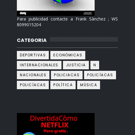
Para publicidad contacte a Frank Sànchez ; WS
8099015204
CATEGORIA
DEPORTIVAS
ECONÓMICAS
INTERNACIONALES
JUSTICIA
N
NACIONALES
POLICIACAS
POLICÌACAS
POLICÍACAS
POLÍTICA
MÙSICA