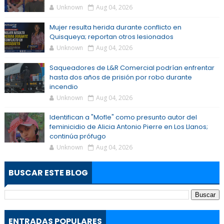
Unknown
Aug 04, 2026
Mujer resulta herida durante conflicto en
Quisqueya; reportan otros lesionados
Unknown
Aug 04, 2026
Saqueadores de L&R Comercial podrían enfrentar
hasta dos años de prisión por robo durante
incendio
Unknown
Aug 04, 2026
Identifican a "Mofle" como presunto autor del
feminicidio de Alicia Antonio Pierre en Los Llanos;
continúa prófugo
Unknown
Aug 04, 2026
BUSCAR ESTE BLOG
ENTRADAS POPULARES