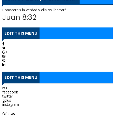
Conocereis la verdad y ella os libertarà
Juan 8:32
EDIT THIS MENU
EDIT THIS MENU
rss
facebook
twitter
gplus
instagram
Ofertas