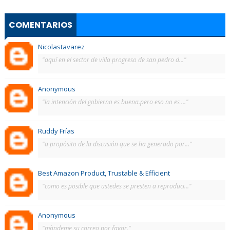
COMENTARIOS
Nicolastavarez
"aquí en el sector de villa progreso de san pedro d..."
Anonymous
"la intención del gobierno es buena.pero eso no es ..."
Ruddy Frías
"a propósito de la discusión que se ha generado por..."
Best Amazon Product, Trustable & Efficient
"como es posible que ustedes se presten a reproduci..."
Anonymous
"màndeme su correo por favor."