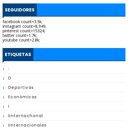
SEGUIDORES
facebook count=3.5k;
instagram count=8,949;
pinterest count=15324;
twitter count=1.7k;
youtube count=2.8k;
ETIQUETAS
:
D
Deportivas
Económicas
I
Iinternachonal
Iinternacionales