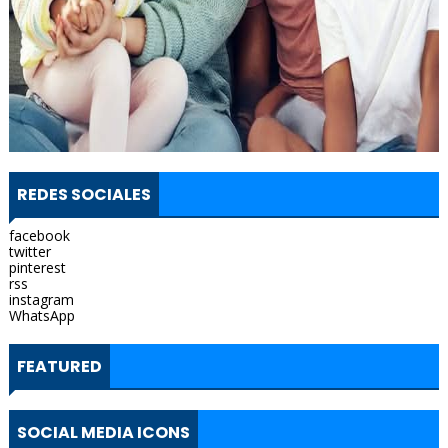
REDES SOCIALES
facebook
twitter
pinterest
rss
instagram
WhatsApp
FEATURED
SOCIAL MEDIA ICONS