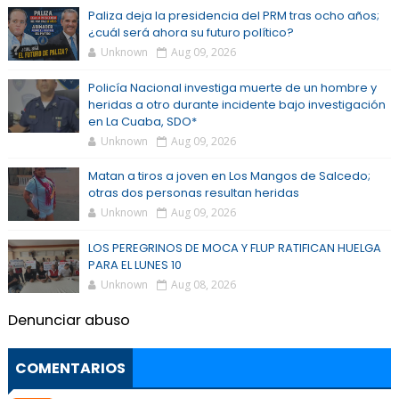
Paliza deja la presidencia del PRM tras ocho años;
¿cuál será ahora su futuro político?
Unknown
Aug 09, 2026
Policía Nacional investiga muerte de un hombre y
heridas a otro durante incidente bajo investigación
en La Cuaba, SDO*
Unknown
Aug 09, 2026
Matan a tiros a joven en Los Mangos de Salcedo;
otras dos personas resultan heridas
Unknown
Aug 09, 2026
LOS PEREGRINOS DE MOCA Y FLUP RATIFICAN HUELGA
PARA EL LUNES 10
Unknown
Aug 08, 2026
Denunciar abuso
COMENTARIOS