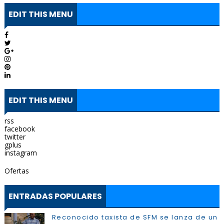
EDIT THIS MENU
EDIT THIS MENU
rss
facebook
twitter
gplus
instagram
Ofertas
ENTRADAS POPULARES
Reconocido taxista de SFM se lanza de un