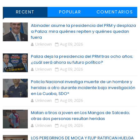
RECENT
POPULAR
COMENTARIOS
Abinader asume la presidencia del PRM y desplaza
a Paliza: mira quiénes repiten y quiénes quedan
fuera
Unknown
Aug 09, 2026
Paliza deja la presidencia del PRM tras ocho años;
¿cuál será ahora su futuro político?
Unknown
Aug 09, 2026
Policía Nacional investiga muerte de un hombre y
heridas a otro durante incidente bajo investigación
en La Cuaba, SDO*
Unknown
Aug 09, 2026
Matan a tiros a joven en Los Mangos de Salcedo;
otras dos personas resultan heridas
Unknown
Aug 09, 2026
LOS PEREGRINOS DE MOCA Y FLUP RATIFICAN HUELGA