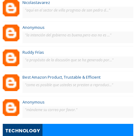
Nicolastavarez
"aquí en el sector de villa progreso de san pedro d..."
Anonymous
"la intención del gobierno es buena.pero eso no es ..."
Ruddy Frías
"a propósito de la discusión que se ha generado por..."
Best Amazon Product, Trustable & Efficient
"como es posible que ustedes se presten a reproduci..."
Anonymous
"màndeme su correo por favor."
TECHNOLOGY