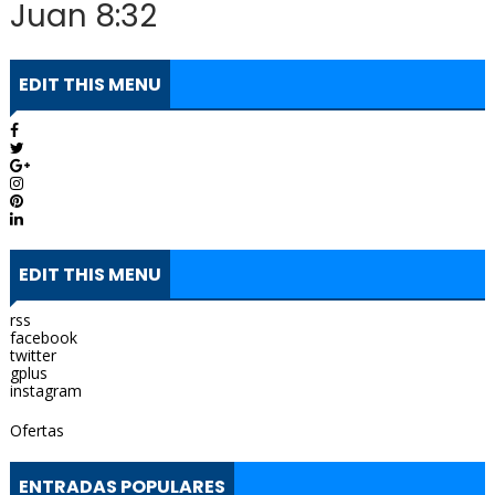
Juan 8:32
EDIT THIS MENU
EDIT THIS MENU
rss
facebook
twitter
gplus
instagram
Ofertas
ENTRADAS POPULARES