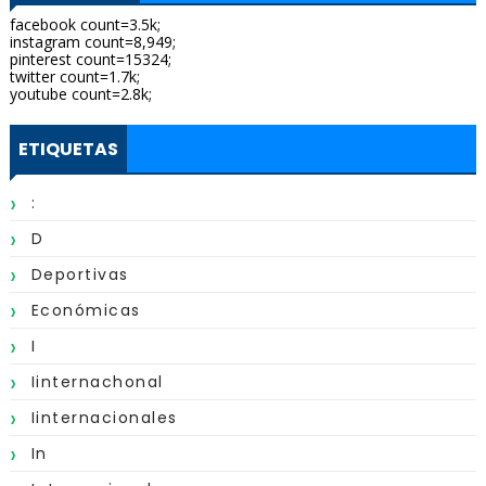
facebook count=3.5k;
instagram count=8,949;
pinterest count=15324;
twitter count=1.7k;
youtube count=2.8k;
ETIQUETAS
:
D
Deportivas
Económicas
I
Iinternachonal
Iinternacionales
In