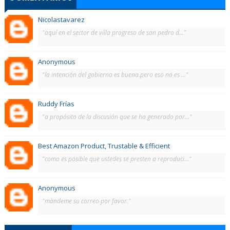
Nicolastavarez
"aquí en el sector de villa progreso de san pedro d..."
Anonymous
"la intención del gobierno es buena.pero eso no es ..."
Ruddy Frías
"a propósito de la discusión que se ha generado por..."
Best Amazon Product, Trustable & Efficient
"como es posible que ustedes se presten a reproduci..."
Anonymous
"màndeme su correo por favor."