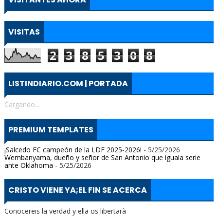
VISITAS
2
3
8
5
3
0
8
LISTINDIARIO.COM | PORTADA
Cargando...
PREMIUM TEMPLATES
¡Salcedo FC campeón de la LDF 2025-2026!
- 5/25/2026
Wembanyama, dueño y señor de San Antonio que iguala serie
ante Oklahoma
- 5/25/2026
CRISTO VIENE YA;EL FIN SE ACERCA
Conocereis la verdad y ella os libertarà