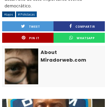
democrático.
Atajos
# Policíacas
TWEET
COMPARTIR
PIN IT
WHATSAPP
About
Miradorweb.com