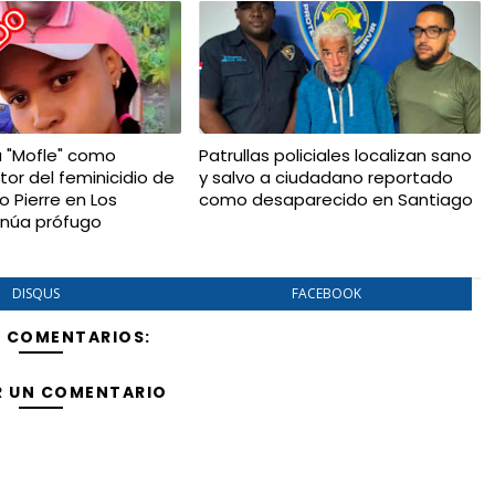
a "Mofle" como
Patrullas policiales localizan sano
tor del feminicidio de
y salvo a ciudadano reportado
io Pierre en Los
como desaparecido en Santiago
tinúa prófugo
DISQUS
FACEBOOK
Y COMENTARIOS:
R UN COMENTARIO