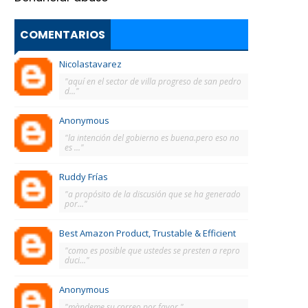
COMENTARIOS
Nicolastavarez
"aquí en el sector de villa progreso de san pedro
d..."
Anonymous
"la intención del gobierno es buena.pero eso no
es ..."
Ruddy Frías
"a propósito de la discusión que se ha generado
por..."
Best Amazon Product, Trustable & Efficient
"como es posible que ustedes se presten a repro
duci..."
Anonymous
"màndeme su correo por favor."