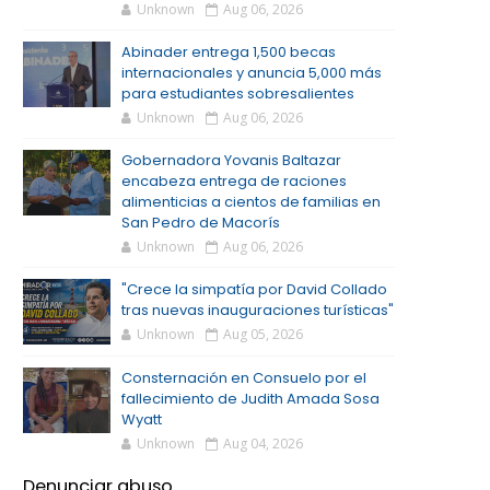
Unknown
Aug 06, 2026
Abinader entrega 1,500 becas
internacionales y anuncia 5,000 más
para estudiantes sobresalientes
Unknown
Aug 06, 2026
Gobernadora Yovanis Baltazar
encabeza entrega de raciones
alimenticias a cientos de familias en
San Pedro de Macorís
Unknown
Aug 06, 2026
"Crece la simpatía por David Collado
tras nuevas inauguraciones turísticas"
Unknown
Aug 05, 2026
Consternación en Consuelo por el
fallecimiento de Judith Amada Sosa
Wyatt
Unknown
Aug 04, 2026
Denunciar abuso