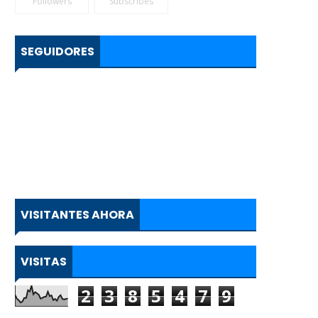
Followers
Subscribes
SEGUIDORES
VISITANTES AHORA
VISITAS
2
3
8
5
4
7
9