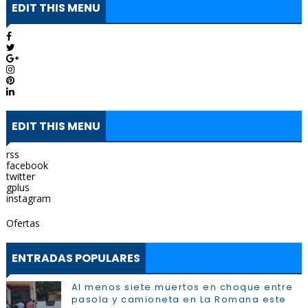
EDIT THIS MENU
EDIT THIS MENU
rss
facebook
twitter
gplus
instagram
Ofertas
ENTRADAS POPULARES
Al menos siete muertos en choque entre
pasola y camioneta en La Romana este