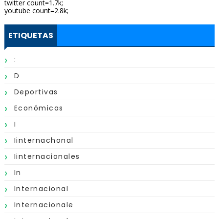
twitter count=1.7k;
youtube count=2.8k;
ETIQUETAS
:
D
Deportivas
Económicas
I
Iinternachonal
Iinternacionales
In
Internacional
Internacionale