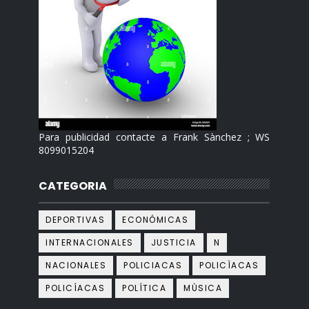
Para publicidad contacte a Frank Sànchez ; WS
8099015204
CATEGORIA
DEPORTIVAS
ECONÓMICAS
INTERNACIONALES
JUSTICIA
N
NACIONALES
POLICIACAS
POLICÌACAS
POLICÍACAS
POLÍTICA
MÙSICA