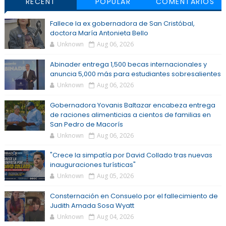
RECENT
POPULAR
COMENTARIOS
Fallece la ex gobernadora de San Cristóbal,
doctora María Antonieta Bello
Unknown
Aug 06, 2026
Abinader entrega 1,500 becas internacionales y
anuncia 5,000 más para estudiantes sobresalientes
Unknown
Aug 06, 2026
Gobernadora Yovanis Baltazar encabeza entrega
de raciones alimenticias a cientos de familias en
San Pedro de Macorís
Unknown
Aug 06, 2026
"Crece la simpatía por David Collado tras nuevas
inauguraciones turísticas"
Unknown
Aug 05, 2026
Consternación en Consuelo por el fallecimiento de
Judith Amada Sosa Wyatt
Unknown
Aug 04, 2026