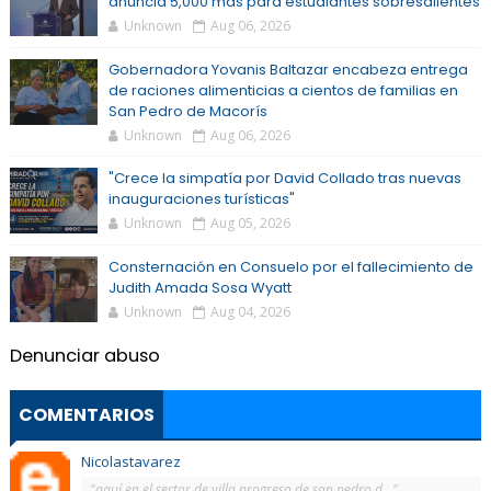
anuncia 5,000 más para estudiantes sobresalientes
Unknown
Aug 06, 2026
Gobernadora Yovanis Baltazar encabeza entrega
de raciones alimenticias a cientos de familias en
San Pedro de Macorís
Unknown
Aug 06, 2026
"Crece la simpatía por David Collado tras nuevas
inauguraciones turísticas"
Unknown
Aug 05, 2026
Consternación en Consuelo por el fallecimiento de
Judith Amada Sosa Wyatt
Unknown
Aug 04, 2026
Denunciar abuso
COMENTARIOS
Nicolastavarez
"aquí en el sector de villa progreso de san pedro d..."