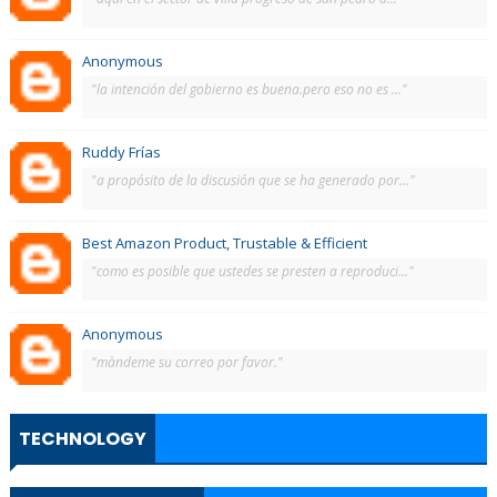
Anonymous
"la intención del gobierno es buena.pero eso no es ..."
Ruddy Frías
"a propósito de la discusión que se ha generado por..."
Best Amazon Product, Trustable & Efficient
"como es posible que ustedes se presten a reproduci..."
Anonymous
"màndeme su correo por favor."
TECHNOLOGY