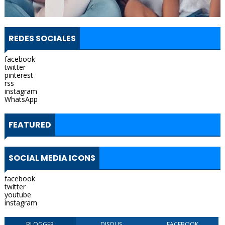
REDES SOCIALES
facebook
twitter
pinterest
rss
instagram
WhatsApp
FEATURED
SOCIAL MEDIA ICONS
facebook
twitter
youtube
instagram
BLOGGER
DISQUS
FACEBOOK