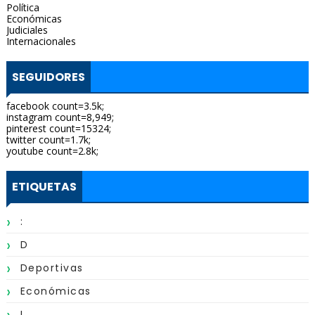
Política
Económicas
Judiciales
Internacionales
SEGUIDORES
facebook count=3.5k;
instagram count=8,949;
pinterest count=15324;
twitter count=1.7k;
youtube count=2.8k;
ETIQUETAS
:
D
Deportivas
Económicas
I