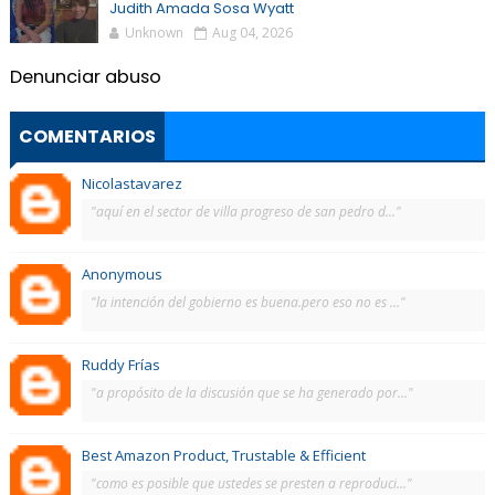
Judith Amada Sosa Wyatt
Unknown
Aug 04, 2026
Denunciar abuso
COMENTARIOS
Nicolastavarez
"aquí en el sector de villa progreso de san pedro d..."
Anonymous
"la intención del gobierno es buena.pero eso no es ..."
Ruddy Frías
"a propósito de la discusión que se ha generado por..."
Best Amazon Product, Trustable & Efficient
"como es posible que ustedes se presten a reproduci..."