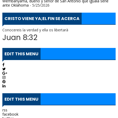
Wembanyama, dueño y señor de San Antonio que iguala serie
ante Oklahoma
- 5/25/2026
CRISTO VIENE YA;EL FIN SE ACERCA
Conocereis la verdad y ella os libertarà
Juan 8:32
EDIT THIS MENU
EDIT THIS MENU
rss
facebook