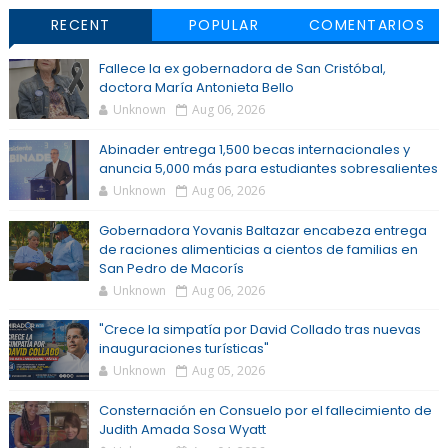
RECENT
POPULAR
COMENTARIOS
Fallece la ex gobernadora de San Cristóbal,
doctora María Antonieta Bello
Unknown
Aug 06, 2026
Abinader entrega 1,500 becas internacionales y
anuncia 5,000 más para estudiantes sobresalientes
Unknown
Aug 06, 2026
Gobernadora Yovanis Baltazar encabeza entrega
de raciones alimenticias a cientos de familias en
San Pedro de Macorís
Unknown
Aug 06, 2026
"Crece la simpatía por David Collado tras nuevas
inauguraciones turísticas"
Unknown
Aug 05, 2026
Consternación en Consuelo por el fallecimiento de
Judith Amada Sosa Wyatt