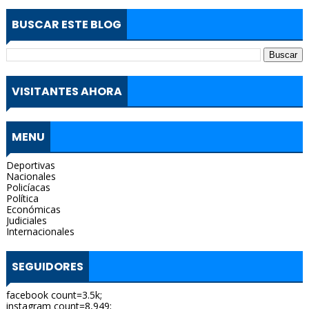
BUSCAR ESTE BLOG
VISITANTES AHORA
MENU
Deportivas
Nacionales
Policíacas
Política
Económicas
Judiciales
Internacionales
SEGUIDORES
facebook count=3.5k;
instagram count=8,949;