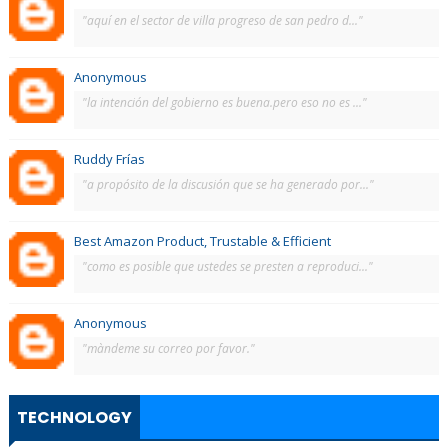
"aquí en el sector de villa progreso de san pedro d..."
Anonymous
"la intención del gobierno es buena.pero eso no es ..."
Ruddy Frías
"a propósito de la discusión que se ha generado por..."
Best Amazon Product, Trustable & Efficient
"como es posible que ustedes se presten a reproduci..."
Anonymous
"màndeme su correo por favor."
TECHNOLOGY