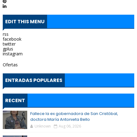
EDIT THIS MENU
rss
facebook
twitter
gplus
instagram
Ofertas
ENTRADAS POPULARES
RECENT
Fallece la ex gobernadora de San Cristóbal,
doctora María Antonieta Bello
Unknown
Aug 06, 2026