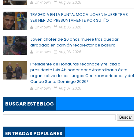
Unknown
Aug 08, 2026
TRAGEDIA EN LA PUNTA, MOCA: JOVEN MUERE TRAS
SER HERIDO PRESUNTAMENTE POR SU TÍO
Unknown
Aug 08, 2026
Joven chofer de 26 años muere tras quedar
atrapado en camión recolector de basura
Unknown
Aug 08, 2026
Presidente de Honduras reconoce y felicita al
presidente Luis Abinader por extraordinario éxito
organizativo de los Juegos Centroamericanos y del
Caribe Santo Domingo 2026*
Unknown
Aug 07, 2026
BUSCAR ESTE BLOG
ENTRADAS POPULARES