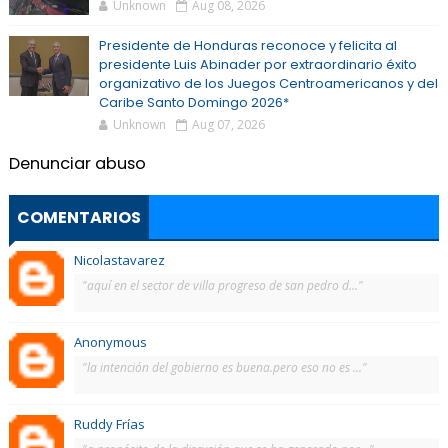
Unknown
Aug 08, 2026
Presidente de Honduras reconoce y felicita al
presidente Luis Abinader por extraordinario éxito
organizativo de los Juegos Centroamericanos y del
Caribe Santo Domingo 2026*
Unknown
Aug 07, 2026
Denunciar abuso
COMENTARIOS
Nicolastavarez
"aquí en el sector de villa progreso de san pedro d..."
Anonymous
"la intención del gobierno es buena.pero eso no es ..."
Ruddy Frías