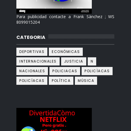
Para publicidad contacte a Frank Sànchez ; WS
8099015204
CATEGORIA
DEPORTIVAS
ECONÓMICAS
INTERNACIONALES
JUSTICIA
N
NACIONALES
POLICIACAS
POLICÌACAS
POLICÍACAS
POLÍTICA
MÙSICA