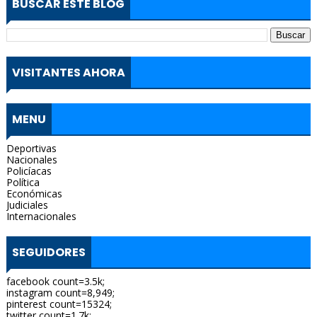
BUSCAR ESTE BLOG
VISITANTES AHORA
MENU
Deportivas
Nacionales
Policíacas
Política
Económicas
Judiciales
Internacionales
SEGUIDORES
facebook count=3.5k;
instagram count=8,949;
pinterest count=15324;
twitter count=1.7k;