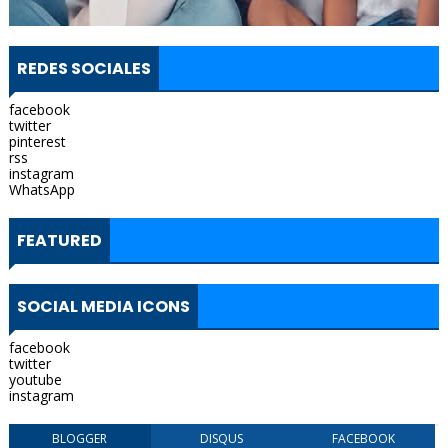
REDES SOCIALES
facebook
twitter
pinterest
rss
instagram
WhatsApp
FEATURED
SOCIAL MEDIA ICONS
facebook
twitter
youtube
instagram
BLOGGER
DISQUS
FACEBOOK