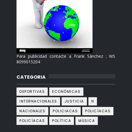
Para publicidad contacte a Frank Sànchez ; WS
8099015204
CATEGORIA
DEPORTIVAS
ECONÓMICAS
INTERNACIONALES
JUSTICIA
N
NACIONALES
POLICIACAS
POLICÌACAS
POLICÍACAS
POLÍTICA
MÙSICA