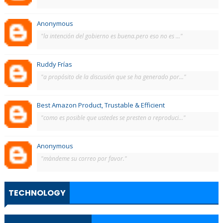
Anonymous
"la intención del gobierno es buena.pero eso no es ..."
Ruddy Frías
"a propósito de la discusión que se ha generado por..."
Best Amazon Product, Trustable & Efficient
"como es posible que ustedes se presten a reproduci..."
Anonymous
"màndeme su correo por favor."
TECHNOLOGY