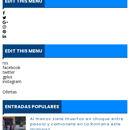
EDIT THIS MENU
EDIT THIS MENU
rss
facebook
twitter
gplus
instagram
Ofertas
ENTRADAS POPULARES
Al menos siete muertos en choque entre
pasola y camioneta en La Romana este
domingo