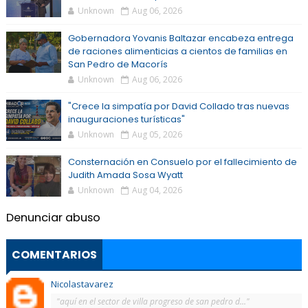
Unknown
Aug 06, 2026
Gobernadora Yovanis Baltazar encabeza entrega
de raciones alimenticias a cientos de familias en
San Pedro de Macorís
Unknown
Aug 06, 2026
"Crece la simpatía por David Collado tras nuevas
inauguraciones turísticas"
Unknown
Aug 05, 2026
Consternación en Consuelo por el fallecimiento de
Judith Amada Sosa Wyatt
Unknown
Aug 04, 2026
Denunciar abuso
COMENTARIOS
Nicolastavarez
"aquí en el sector de villa progreso de san pedro d..."