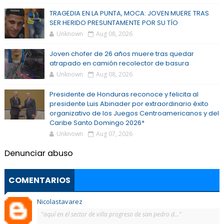
TRAGEDIA EN LA PUNTA, MOCA: JOVEN MUERE TRAS
SER HERIDO PRESUNTAMENTE POR SU TÍO
Unknown
Aug 08, 2026
Joven chofer de 26 años muere tras quedar
atrapado en camión recolector de basura
Unknown
Aug 08, 2026
Presidente de Honduras reconoce y felicita al
presidente Luis Abinader por extraordinario éxito
organizativo de los Juegos Centroamericanos y del
Caribe Santo Domingo 2026*
Unknown
Aug 07, 2026
Denunciar abuso
COMENTARIOS
Nicolastavarez
"aquí en el sector de villa progreso de san pedro d..."