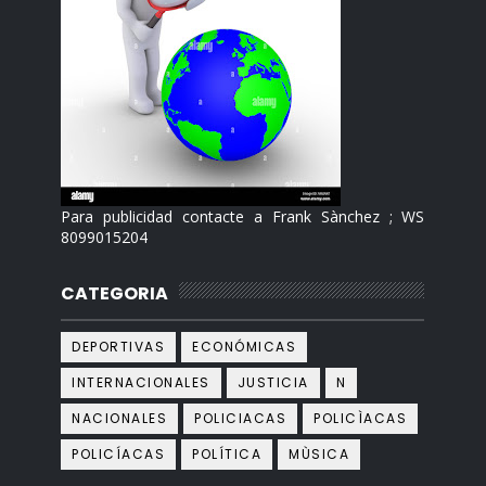
Para publicidad contacte a Frank Sànchez ; WS
8099015204
CATEGORIA
DEPORTIVAS
ECONÓMICAS
INTERNACIONALES
JUSTICIA
N
NACIONALES
POLICIACAS
POLICÌACAS
POLICÍACAS
POLÍTICA
MÙSICA