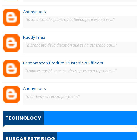
Anonymous
"la intención del gobierno es buena.pero eso no es ..."
Ruddy Frías
"a propósito de la discusión que se ha generado por..."
Best Amazon Product, Trustable & Efficient
"como es posible que ustedes se presten a reproduci..."
Anonymous
"màndeme su correo por favor."
TECHNOLOGY
BUSCAR ESTE BLOG