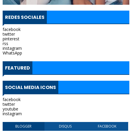
REDES SOCIALES
facebook
twitter
pinterest
rss
instagram
WhatsApp
FEATURED
SOCIAL MEDIA ICONS
facebook
twitter
youtube
instagram
BLOGGER
DISQUS
FACEBOOK