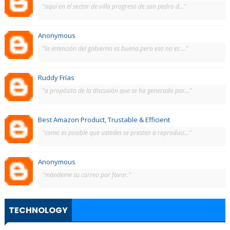
"aquí en el sector de villa progreso de san pedro d..."
Anonymous
"la intención del gobierno es buena.pero eso no es ..."
Ruddy Frías
"a propósito de la discusión que se ha generado por..."
Best Amazon Product, Trustable & Efficient
"como es posible que ustedes se presten a reproduci..."
Anonymous
"màndeme su correo por favor."
TECHNOLOGY