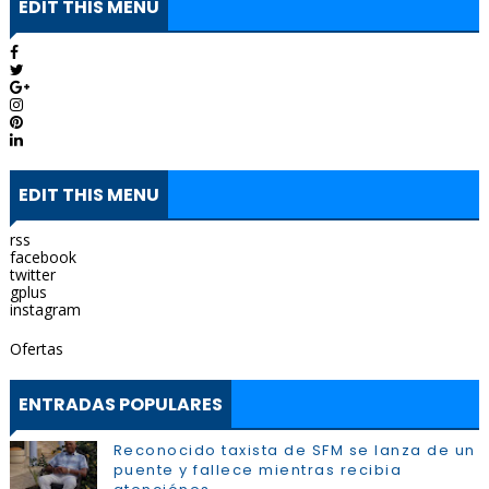
EDIT THIS MENU
EDIT THIS MENU
rss
facebook
twitter
gplus
instagram
Ofertas
ENTRADAS POPULARES
Reconocido taxista de SFM se lanza de un
puente y fallece mientras recibia