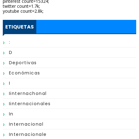
pinterest count=15324;
twitter count=1.7k;
youtube count=2.8k;
ETIQUETAS
:
D
Deportivas
Económicas
I
Iinternachonal
Iinternacionales
In
Internacional
Internacionale