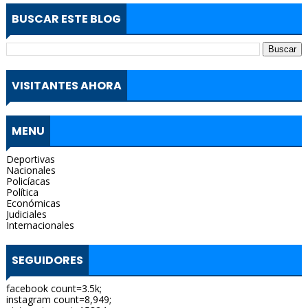
BUSCAR ESTE BLOG
VISITANTES AHORA
MENU
Deportivas
Nacionales
Policíacas
Política
Económicas
Judiciales
Internacionales
SEGUIDORES
facebook count=3.5k;
instagram count=8,949;