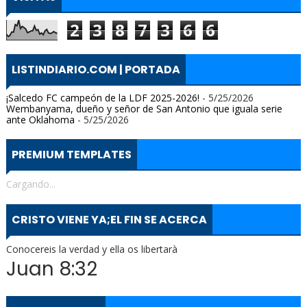
2
3
8
7
3
6
6
LISTINDIARIO.COM | PORTADA
¡Salcedo FC campeón de la LDF 2025-2026!
- 5/25/2026
Wembanyama, dueño y señor de San Antonio que iguala serie
ante Oklahoma
- 5/25/2026
PREMIUM TEMPLATES
Cargando...
CRISTO VIENE YA;EL FIN SE ACERCA
Conocereis la verdad y ella os libertarà
Juan 8:32