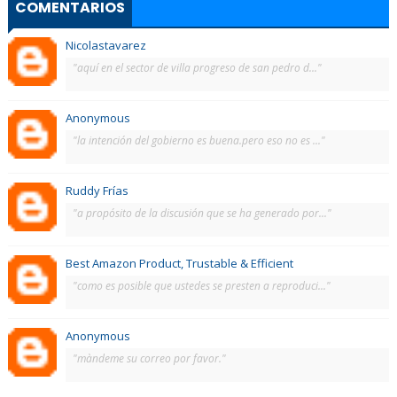
COMENTARIOS
Nicolastavarez
"aquí en el sector de villa progreso de san pedro d..."
Anonymous
"la intención del gobierno es buena.pero eso no es ..."
Ruddy Frías
"a propósito de la discusión que se ha generado por..."
Best Amazon Product, Trustable & Efficient
"como es posible que ustedes se presten a reproduci..."
Anonymous
"màndeme su correo por favor."