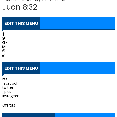
Juan 8:32
EDIT THIS MENU
EDIT THIS MENU
rss
facebook
twitter
gplus
instagram
Ofertas