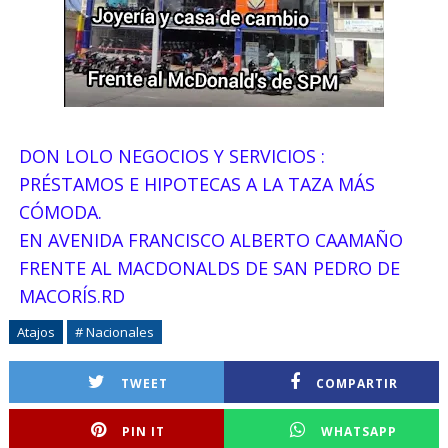
DON LOLO NEGOCIOS Y SERVICIOS :
PRÉSTAMOS E HIPOTECAS A LA TAZA MÁS
CÓMODA.
EN AVENIDA FRANCISCO ALBERTO CAAMAÑO
FRENTE AL MACDONALDS DE SAN PEDRO DE
MACORÍS.RD
Atajos
# Nacionales
TWEET
COMPARTIR
PIN IT
WHATSAPP