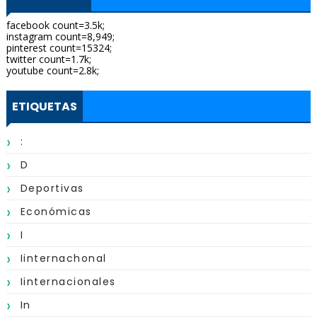
facebook count=3.5k;
instagram count=8,949;
pinterest count=15324;
twitter count=1.7k;
youtube count=2.8k;
ETIQUETAS
:
D
Deportivas
Económicas
I
Iinternachonal
Iinternacionales
In