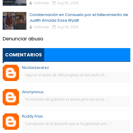
Unknown
Aug 05, 2026
Consternación en Consuelo por el fallecimiento de
Judith Amada Sosa Wyatt
Unknown
Aug 04, 2026
Denunciar abuso
COMENTARIOS
Nicolastavarez
"aquí en el sector de villa progreso de san pedro d..."
Anonymous
"la intención del gobierno es buena.pero eso no es ..."
Ruddy Frías
"a propósito de la discusión que se ha generado por..."