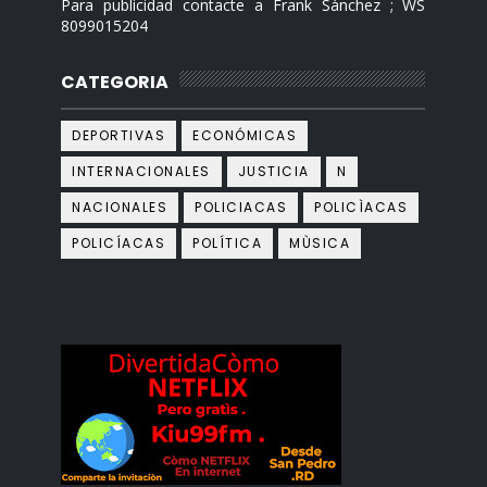
Para publicidad contacte a Frank Sànchez ; WS
8099015204
CATEGORIA
DEPORTIVAS
ECONÓMICAS
INTERNACIONALES
JUSTICIA
N
NACIONALES
POLICIACAS
POLICÌACAS
POLICÍACAS
POLÍTICA
MÙSICA