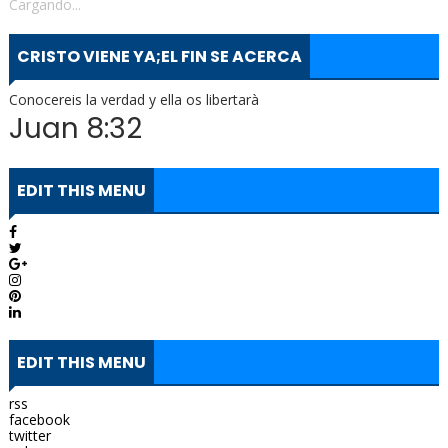
Cargando...
CRISTO VIENE YA;EL FIN SE ACERCA
Conocereis la verdad y ella os libertarà
Juan 8:32
EDIT THIS MENU
EDIT THIS MENU
rss
facebook
twitter