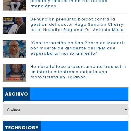
puente y fallece mientras recibia
atenciónes.
Denuncian presunto boicot contra la
gestión del doctor Hugo Sención Cherry
en el Hospital Regional Dr. Antonio Musa
“Consternación en San Pedro de Macorís
por muerte de dirigente del PRM que
esperaba un nombramiento”
Hombre fallece presuntamente tras sufrir
un infarto mientras conducía una
motocicleta en Dajabón
ARCHIVO
TECHNOLOGY