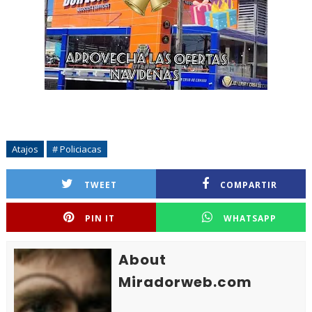
Atajos
# Policiacas
TWEET
COMPARTIR
PIN IT
WHATSAPP
About
Miradorweb.com