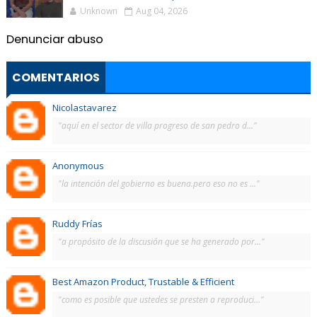
Unknown
Aug 04, 2026
Denunciar abuso
COMENTARIOS
Nicolastavarez
"aquí en el sector de villa progreso de san pedro d..."
Anonymous
"la intención del gobierno es buena.pero eso no es ..."
Ruddy Frías
"a propósito de la discusión que se ha generado por..."
Best Amazon Product, Trustable & Efficient
"como es posible que ustedes se presten a reproduci..."