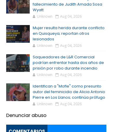
fallecimiento de Judith Amada Sosa
Wyatt
Unknown
Aug 04, 2026
Mujer resulta herida durante conflicto
en Quisqueya; reportan otros
lesionados
Unknown
Aug 04, 2026
Saqueadores de L&R Comercial
podrían enfrentar hasta dos años de
prisión por robo durante incendio
Unknown
Aug 04, 2026
Identifican a "Mofle" como presunto
autor del feminicidio de Alicia Antonio
Pierre en Los Llanos; continúa prófugo
Unknown
Aug 04, 2026
Denunciar abuso
COMENTARIOS