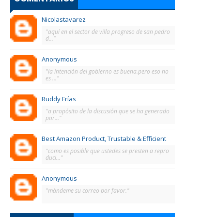
Nicolastavarez
"aquí en el sector de villa progreso de san pedro
d..."
Anonymous
"la intención del gobierno es buena.pero eso no
es ..."
Ruddy Frías
"a propósito de la discusión que se ha generado
por..."
Best Amazon Product, Trustable & Efficient
"como es posible que ustedes se presten a repro
duci..."
Anonymous
"màndeme su correo por favor."