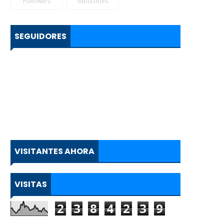
Followers
Subscribes
SEGUIDORES
VISITANTES AHORA
VISITAS
2
3
8
4
2
3
9